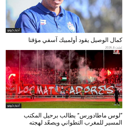
أخبار كرونو
كمال الوصيل يقود أولمبيك آسفي مؤقتا
غشت 6, 2026
أخبار كرونو
“لوس ماطادورس” يطالب برحيل المكتب
المسير للمغرب التطواني ويصعّد لهجته