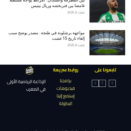
بين المطرقة والسندان.. أمرابط يواجه مستقبلا
غامضا بين فنربخشه وريال بيتيس
غشت 6, 2026
مواجهة برشلونة في طنجة.. مصدر يوضح سبب
إلغاء تاريخ 15 غشت
غشت 6, 2026
تابعونا على
روابط سريعة
برامجنا
الإذاعة الرياضية الأولى
فيديوهات
في المغرب
إستمع إلينا
البطولة