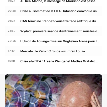
Au Real Madrid, le message de Mourinho est passé cinq sur cinq : Brahim Díaz lève le voile
19:24
Crise au sommet de la FIFA : Infantino convoque une réunion de crise à Rabat après le fiasco du FIFA Forward Enterprise
09:28
CAN féminine : rendez-vous fixé face à l’Afrique du Sud en quarts
01:34
Wydad : première séance d’entraînement sous les ordres de Paulo Sérgio
21:50
L’Union de Touarga mise sur Guglielmo Arena pour les trois prochaines saisons
20:56
Mercato : le Paris FC fonce sur Imran Louza
17:19
Crise à la FIFA : Arsène Wenger et Mattias Grafström tournent le dos à Gianni Infantino
16:19